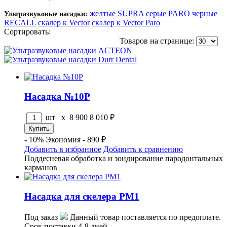
желтые SUPRA
серые PARO
черные
Ультразвуковые насадки:
RECALL
скалер к Vector
скалер к Vector Paro
Сортировать:
по популярности
по цене
по названию
Товаров на странице:
Насадка №10P
шт x
8 900
8 010
₽
- 10%
Экономия - 890 ₽
Добавить в избранное
Добавить к сравнению
Поддесневая обработка и зондирование пародонтальных
карманов
Насадка для скелера PM1
Под заказ
Данный товар поставляется по предоплате.
Срок поставки 4-8 дней.