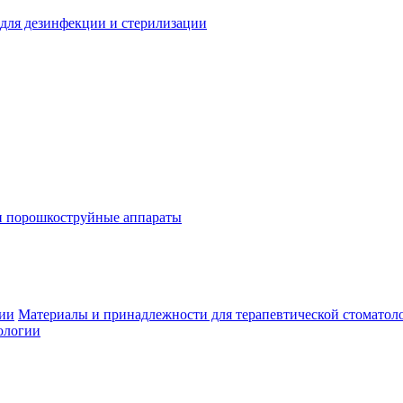
для дезинфекции и стерилизации
и порошкоструйные аппараты
гии
Материалы и принадлежности для терапевтической стоматол
ологии