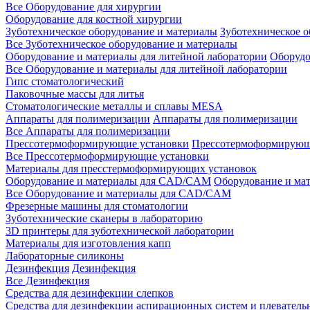
Все Оборудование для хирургии
Оборудование для костной хирургии
Зуботехническое оборудование и материалы
Зуботехническое 
Все Зуботехническое оборудование и материалы
Оборудование и материалы для литейной лаборатории
Оборудо
Все Оборудование и материалы для литейной лаборатории
Гипс стоматологический
Паковочные массы для литья
Стоматологические металлы и сплавы MESA
Аппараты для полимеризации
Аппараты для полимеризации
Все Аппараты для полимеризации
Прессотермоформирующие установки
Прессотермоформирующ
Все Прессотермоформирующие установки
Материалы для пресстермоформирующих установок
Оборудование и материалы для CAD/CAM
Оборудование и м
Все Оборудование и материалы для CAD/CAM
Фрезерные машины для стоматологии
Зуботехнические сканеры в лабораторию
3D принтеры для зуботехнической лаборатории
Материалы для изготовления капп
Лабораторные силиконы
Дезинфекция
Дезинфекция
Все Дезинфекция
Средства для дезинфекции слепков
Средства для дезинфекции аспирационных систем и плеватель