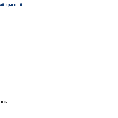
кий
красный
ичным