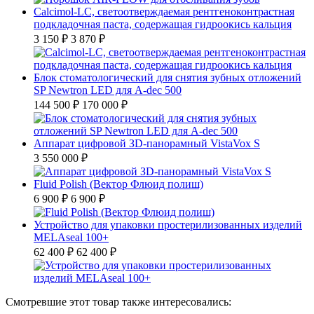
Calcimol-LC, светоотверждаемая рентгеноконтрастная
подкладочная паста, содержащая гидроокись кальция
3 150 ₽
3 870 ₽
Блок стоматологический для снятия зубных отложений
SP Newtron LED для A-dec 500
144 500 ₽
170 000 ₽
Аппарат цифровой ЗD-панорамный VistaVox S
3 550 000 ₽
Fluid Polish (Вектор Флюид полиш)
6 900 ₽
6 900 ₽
Устройство для упаковки простерилизованных изделий
MELAseal 100+
62 400 ₽
62 400 ₽
Смотревшие этот товар также интересовались: