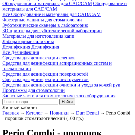
Оборудование и материалы для CAD/CAM
Оборудование и
материалы для CAD/CAM
Все Оборудование и материалы для CAD/CAM
Фрезерные машины для стоматологии
Зуботехнические сканеры в лабораторию
3D принтеры для зуботехнической лаборатории
Материалы для изготовления капп
Лабораторные силиконы
Дезинфекция
Дезинфекция
Все Дезинфекция
Средства для дезинфекции слепков
Средства для дезинфекции аспирационных систем и
плевательниц
Средства для дезинфекции поверхностей
Средства для дезинфекции инструментов
Средства для дезинфекции очистки и ухода за кожей рук
Программы для стоматологии
Запасные части для стоматологического оборудования
Личный кабинет
Главная
→
Каталог
→
Новинки
→
Durr Dental
→
Perio Combi
- порошок стоматологический (100 гр.)
Perio Combi - порошок