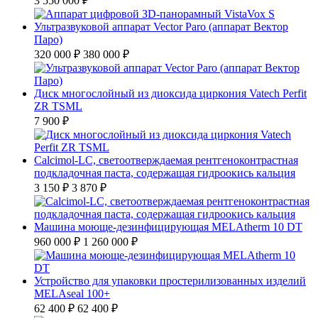
3 550 000 ₽
Ультразвуковой аппарат Vector Paro (аппарат Вектор
Паро)
320 000 ₽
380 000 ₽
Диск многослойный из диоксида циркония Vatech Perfit
ZR TSML
7 900 ₽
Calcimol-LC, светоотверждаемая рентгеноконтрастная
подкладочная паста, содержащая гидроокись кальция
3 150 ₽
3 870 ₽
Машина моюще-дезинфицирующая MELAtherm 10 DT
960 000 ₽
1 260 000 ₽
Устройство для упаковки простерилизованных изделий
MELAseal 100+
62 400 ₽
62 400 ₽